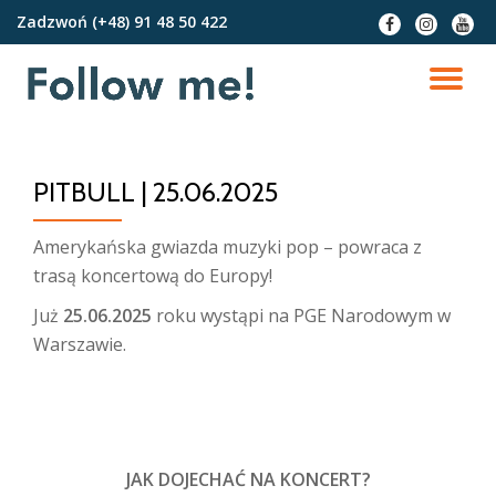
Zadzwoń
(+48) 91 48 50 422
fa-
fa-
fa-
facebook
instagram
youtu
Przejdź
do
PR
treści
NA
PITBULL | 25.06.2025
Amerykańska gwiazda muzyki pop – powraca z
trasą koncertową do Europy!
Już
25.06.2025
roku wystąpi na PGE Narodowym w
Warszawie.
JAK DOJECHAĆ NA KONCERT?