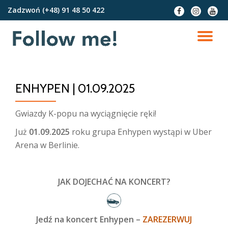
Zadzwoń
(+48) 91 48 50 422
fa-
fa-
fa-
facebook
instagram
youtu
Przejdź
do
PR
treści
NA
ENHYPEN | 01.09.2025
Gwiazdy K-popu na wyciągnięcie ręki!
Już
01.09.2025
roku grupa Enhypen wystąpi w Uber
Arena w Berlinie.
JAK DOJECHAĆ NA KONCERT?
Jedź na koncert Enhypen –
ZAREZERWUJ