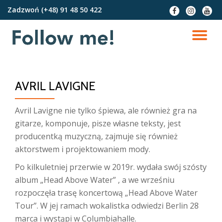
Zadzwoń
(+48) 91 48 50 422
fa-
fa-
fa-
facebook
instagram
youtu
Przejdź
do
PR
treści
NA
AVRIL LAVIGNE
Avril Lavigne nie tylko śpiewa, ale również gra na
gitarze, komponuje, pisze własne teksty, jest
producentką muzyczną, zajmuje się również
aktorstwem i projektowaniem mody.
Po kilkuletniej przerwie w 2019r. wydała swój szósty
album „Head Above Water” , a we wrześniu
rozpoczęła trasę koncertową „Head Above Water
Tour”. W jej ramach wokalistka odwiedzi Berlin 28
marca i wystąpi w Columbiahalle.