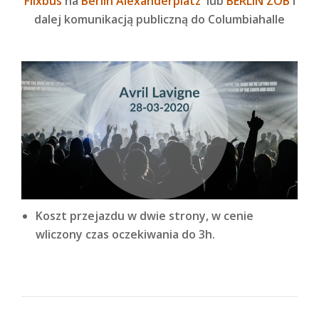
Flixbus
na
Berlin Alexanderplatz
lub
BERLIN ZOB
i
dalej komunikacją publiczną do Columbiahalle
Koszt przejazdu w dwie strony, w cenie
wliczony czas oczekiwania do 3h.
NAWIGACJA WPISU