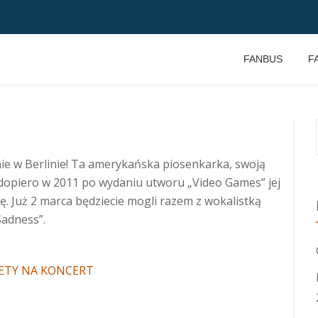
FANBUS
F
ie w Berlinie! Ta amerykańska piosenkarka, swoją
dopiero w 2011 po wydaniu utworu „Video Games” jej
wę. Już 2 marca będziecie mogli razem z wokalistką
adness”.
LETY NA KONCERT