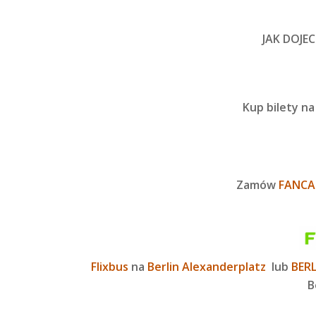
JAK DOJE
Kup bilety n
Zamów
FANCA
Flixbus
na
Berlin Alexanderplatz
lub
BER
B